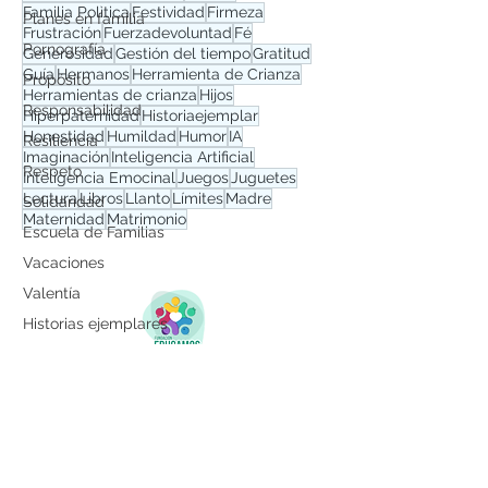
Familia Polìtica
Festividad
Firmeza
Planes en familia
Frustración
Fuerzadevoluntad
Fé
Pornografía
Generosidad
Gestión del tiempo
Gratitud
Guía
Hermanos
Herramienta de Crianza
Propósito
Herramientas de crianza
Hijos
Responsabilidad
Hiperpaternidad
Historiaejemplar
Honestidad
Humildad
Humor
IA
Resiliencia
Imaginación
Inteligencia Artificial
Respeto
Inteligencia Emocinal
Juegos
Juguetes
Lectura
Libros
Llanto
Límites
Madre
Solidaridad
Maternidad
Matrimonio
Escuela de Familias
Vacaciones
Valentía
Historias ejemplares
Lo más destacado
Felicidad
CONÓCENOS
fundacion@educamosenfamilia.com
FORMACIÓN
COMPLEMENTARIA
PARA QUÉ UNA
ESCUELA DE
DESCARGAR FLYER