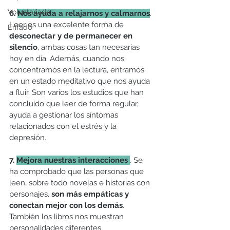
Voluntariado
6. 
Nos ayuda a relajarnos y calmarnos
. 
Leer es una excelente forma de 
Enfado
desconectar y de permanecer en 
silencio
, ambas cosas tan necesarias 
hoy en día. Además, cuando nos 
concentramos en la lectura, entramos 
en un estado meditativo que nos ayuda 
a fluir. Son varios los estudios que han 
concluido que leer de forma regular, 
ayuda a gestionar los síntomas 
relacionados con el estrés y la 
depresión. 
7. 
Mejora nuestras interacciones 
. Se 
ha comprobado que las personas que 
leen, sobre todo novelas e historias con 
personajes, 
son más empáticas y 
conectan mejor con los demás
. 
También los libros nos muestran 
personalidades diferentes, 