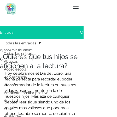
Entrada
Todas las entradas
23 abr
4 min de lectura
Todas las entradas
¿Quieres que tus hijos se
Abuelos
aficionen a la lectura?
Acoso escolar
Hoy celebramos el Día del Libro, una 
Adolescencia
fecha perfecta para recordar el poder 
transformador de la lectura en nuestras 
Alcohol
vidas y, especialmente, en la de 
Ambiente familiar positivo
nuestros hijos. Más allá de cualquier 
Amistad
debate, leer sigue siendo uno de los 
regalos más valiosos que podemos 
Amor
ofrecerles: abre su mente, despierta su 
Austeridad