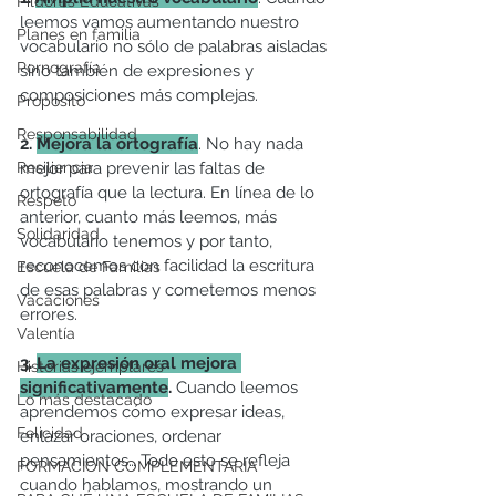
Píldoras Educativas
leemos vamos aumentando nuestro 
Planes en familia
vocabulario no sólo de palabras aisladas 
Pornografía
sino también de expresiones y 
composiciones más complejas.
Propósito
Responsabilidad
2. 
Mejora la ortografía
. No hay nada 
Resiliencia
mejor para prevenir las faltas de 
ortografía que la lectura. En línea de lo 
Respeto
anterior, cuanto más leemos, más 
Solidaridad
vocabulario tenemos y por tanto, 
reconocemos con facilidad la escritura 
Escuela de Familias
de esas palabras y cometemos menos 
Vacaciones
errores.
Valentía
3. 
La expresión oral mejora 
Historias ejemplares
significativamente
.
 Cuando leemos 
Lo más destacado
aprendemos cómo expresar ideas, 
Felicidad
enlazar oraciones, ordenar 
pensamientos… Todo esto se refleja 
FORMACIÓN COMPLEMENTARIA
cuando hablamos, mostrando un 