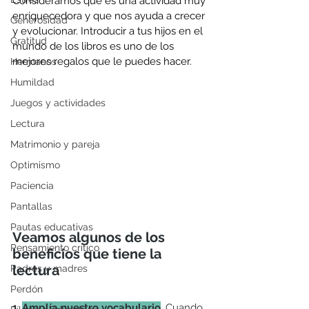
Consideramos que es una actividad muy 
enriquecedora y que nos ayuda a crecer 
Generosidad
y evolucionar. Introducir a tus hijos en el 
Gratitud
mundo de los libros es uno de los 
mejores regalos que le puedes hacer. 
Hermanos
Humildad
Juegos y actividades
Lectura
Matrimonio y pareja
Optimismo
Paciencia
Pantallas
Pautas educativas
Veamos algunos de los 
Pensamiento crítico
beneficios que tiene la 
lectura
Padres y madres
Perdón
1. 
Amplía nuestro vocabulario
. Cuando 