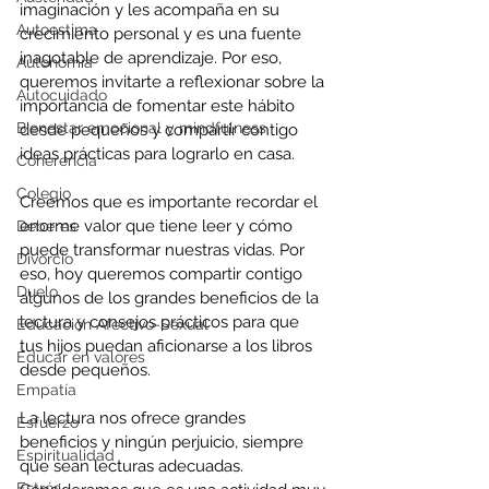
imaginación y les acompaña en su 
Autoestima
crecimiento personal 
y es una fuente 
inagotable de aprendizaje
. Por eso, 
Autonomía
queremos invitarte a reflexionar sobre la 
Autocuidado
importancia de fomentar este hábito 
Bienestar emocional y mindfulness
desde pequeños y compartir contigo 
ideas prácticas para lograrlo en casa.
Coherencia
Colegio
Creemos que es importante recordar el 
enorme valor que tiene leer y cómo 
Deberes
puede transformar nuestras vidas. Por 
Divorcio
eso, hoy queremos compartir contigo 
Duelo
algunos de los grandes beneficios de la 
lectura y consejos prácticos para que 
Educación Afectivo-Sexual
tus hijos puedan aficionarse a los libros 
Educar en valores
desde pequeños.
Empatía
La lectura nos ofrece grandes 
Esfuerzo
beneficios y ningún perjuicio, 
siempre 
Espiritualidad
que sean lecturas adecuadas.
Estrés