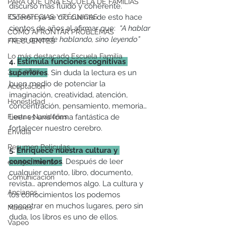
PARA QUÉ UNA ESCUELA DE FAMILIAS
discurso más fluido y coherente. 
ESTRATEGIAS Y TÉCNICAS
Cicerón ya se dio cuenta de esto hace 
cientos de años al afirmar que:  
“A hablar 
CÓMO AFRONTAR PROBLEMAS
no se aprende hablando, sino leyendo”
FRECUENTES
Lo más destacado Escuela Familia
4. 
Estimula funciones cognitivas 
3 - 5 años
superiores
. Sin duda la lectura es un 
buen medio de potenciar la 
Aceptación
imaginación, creatividad, atención, 
Honestidad
concentración, pensamiento, memoria… 
Fiestas Navideñas
Leer es una forma fantástica de 
fortalecer nuestro cerebro.
Envidia
Resumen Peliculas
5. 
Enriquece nuestra cultura y 
conocimientos
. Después de leer 
envejecimiento
cualquier cuento, libro, documento, 
Comunicación
revista… aprendemos algo. La cultura y 
Ancianos
los conocimientos los podemos 
encontrar en muchos lugares, pero sin 
Madres
duda, los libros es uno de ellos. 
Vapeo