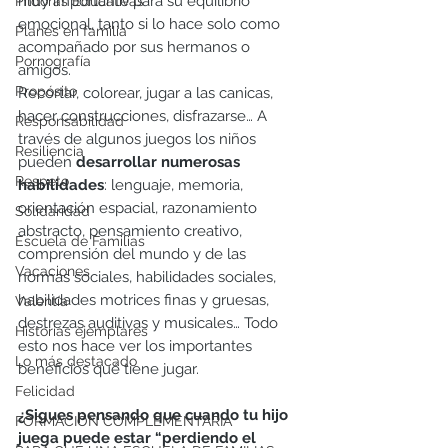
muy importante para su equilibrio 
Píldoras Educativas
emocional, tanto si lo hace solo como 
Planes en familia
acompañado por sus hermanos o 
Pornografía
amigos. 
Propósito
Recortar, colorear, jugar a las canicas, 
hacer construcciones, disfrazarse… A 
Responsabilidad
través de algunos juegos los niños 
Resiliencia
pueden 
desarrollar numerosas 
Respeto
habilidades
: lenguaje, memoria, 
orientación espacial, razonamiento 
Solidaridad
abstracto, pensamiento creativo, 
Escuela de Familias
comprensión del mundo y de las 
Vacaciones
normas sociales, habilidades sociales, 
habilidades motrices finas y gruesas, 
Valentía
destrezas auditivas y musicales… Todo 
Historias ejemplares
esto nos hace ver los importantes 
Lo más destacado
beneficios qué tiene jugar. 
Felicidad
¿Sigues pensando que cuando tu hijo 
FORMACIÓN COMPLEMENTARIA
juega puede estar “perdiendo el 