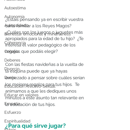
Autoestima
Autonomía
¿Estáis pensando ya en escribir vuestra 
Autocuidado
carta familiar a los Reyes Magos? 
¿Cuáles son los juegos o juguetes más 
Bienestar emocional y mindfulness
apropiados para la edad de tu hijo?  ¿Te 
Coherencia
interesa el valor pedagógico de los 
regalos que podáis elegir? 
Colegio
Deberes
Con las fiestas navideñas a la vuelta de 
Divorcio
la esquina puede que ya hayas 
Duelo
empezado a pensar sobre cuáles serían 
los mejores regalos para tus hijos.  Te 
Educación Afectivo-Sexual
animamos a que les dediques unos 
Educar en valores
minutos a este asunto tan relevante en 
Empatía
la educación de tus hijos.  
Esfuerzo
Espiritualidad
¿Para qué sirve jugar?
Estrés