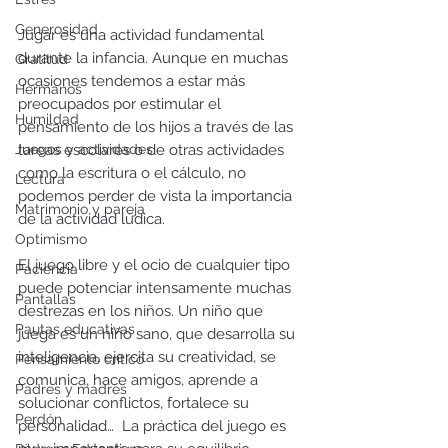
Generosidad
Jugar es una actividad fundamental 
durante la infancia. Aunque en muchas 
Gratitud
ocasiones tendemos a estar más 
Hermanos
preocupados por estimular el 
Humildad
pensamiento de los hijos a través de las 
Juegos y actividades
tareas escolares o de otras actividades 
como la escritura o el cálculo, no 
Lectura
podemos perder de vista la importancia 
Matrimonio y pareja
de la actividad lúdica. 
Optimismo
El juego libre y el ocio de cualquier tipo 
Paciencia
puede potenciar intensamente muchas 
Pantallas
destrezas en los niños. Un niño que 
Pautas educativas
juega es un niño sano, que desarrolla su 
inteligencia, ejercita su creatividad, se 
Pensamiento crítico
comunica, hace amigos, aprende a 
Padres y madres
solucionar conflictos, fortalece su 
Perdón
personalidad…  La práctica del juego es 