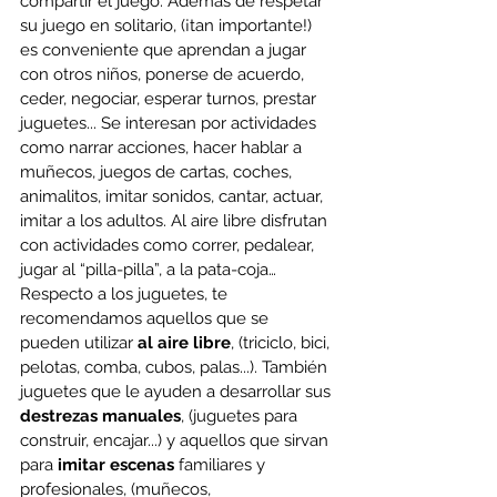
compartir el juego. Además de respetar 
su juego en solitario, (¡tan importante!) 
es conveniente que aprendan a jugar 
con otros niños, ponerse de acuerdo, 
ceder, negociar, esperar turnos, prestar 
juguetes... Se interesan por actividades 
como narrar acciones, hacer hablar a 
muñecos, juegos de cartas, coches, 
animalitos, imitar sonidos, cantar, actuar, 
imitar a los adultos. Al aire libre disfrutan 
con actividades como correr, pedalear, 
jugar al “pilla-pilla”, a la pata-coja… 
Respecto a los juguetes, te 
recomendamos aquellos que se 
pueden utilizar 
al aire libre
, (triciclo, bici, 
pelotas, comba, cubos, palas...). También 
juguetes que le ayuden a desarrollar sus 
destrezas manuales
, (juguetes para 
construir, encajar...) y aquellos que sirvan 
para 
imitar escenas
 familiares y 
profesionales, (muñecos, 