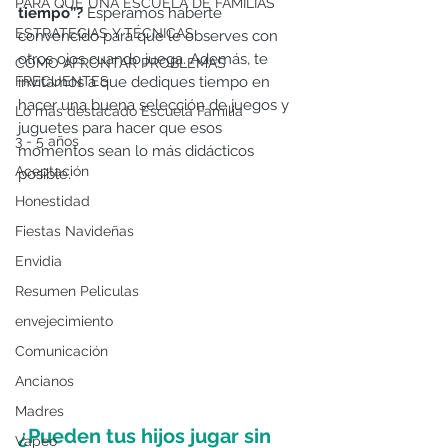
PARA QUÉ UNA ESCUELA DE FAMILIAS
tiempo”?
 Esperamos haberte 
ESTRATEGIAS Y TÉCNICAS
convencido para que le observes con 
otros ojos cuando juega. Además, te 
CÓMO AFRONTAR PROBLEMAS
FRECUENTES
invitamos a que dediques tiempo en 
hacer una buena selección de juegos y 
Lo más destacado Escuela Familia
juguetes para hacer que esos 
3 - 5 años
momentos sean lo más didácticos 
Aceptación
posible. 
Honestidad
Fiestas Navideñas
Envidia
Resumen Peliculas
envejecimiento
Comunicación
Ancianos
Madres
¿Pueden tus hijos jugar sin 
Vapeo