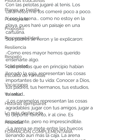
Píldoras Educativas
Con las pelotas jugaré al tenis. Los 
Planes en familia
caramelos me los comeré poco a poco. 
Y con la arena... como no estoy en la 
Pornografía
playa, pues haré un paisaje en una 
Propósito
cartulina.
Responsabilidad
Sus padres se rieron y le explicaron:
Resiliencia
-Como eres mayor hemos querido 
Respeto
enseñarte algo.
Solidaridad
-Las pelotas que en principio habían 
llenado la caja, representan las cosas 
Escuela de Familias
importantes de tu vida: Conocer a Dios, 
Vacaciones
tus padres, tus hermanos, tus estudios, 
tu salud…
Valentía
-Los caramelos representan las cosas 
Historias ejemplares
agradables: jugar con tus amigos, jugar a 
Lo más destacado
tu deporte favorito, ir al cine. Es 
importante, pero no imprescindible.
Felicidad
-La arena se mete entre los huecos 
FORMACIÓN COMPLEMENTARIA
llenando aún más la caja. La arena 