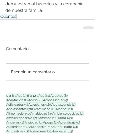
demuestran al hacerlos y la compañía 
de nuestra familia.
Cuentos
Comentarios
Escribir un comentario...
2 entradas
41 entradas
6 entradas
0 a 6 años
(2)
6 a 12 años
(41)
Abuelos
(6)
2 entradas
8 entradas
9 entradas
Aceptación
(2)
Acoso
(8)
Acosoescolar
(9)
5 entradas
16 entradas
1 entrada
Actividades
(5)
Adicciones
(16)
Adolescencia
(1)
70 entradas
6 entradas
11 entradas
Adolescentes
(70)
Afectividad
(6)
Alcohol
(11)
1 entrada
9 entradas
1 entrada
Alimentación
(1)
Amabilidad
(9)
Ambiente positivo
(1)
72 entradas
12 entradas
40 entradas
Ambientepositivo
(72)
Amistad
(12)
Amor
(40)
4 entradas
1 entrada
2 entradas
9 entradas
Ancianos
(4)
Ansiedad
(1)
Apego
(2)
Aprendizaje
(9)
14 entradas
1 entrada
41 entradas
Austeridad
(14)
Autocontrol
(1)
Autocuidado
(41)
11 entradas
23 entradas
43 entradas
Autoestima
(11)
Autonomía
(23)
Bienestar
(43)