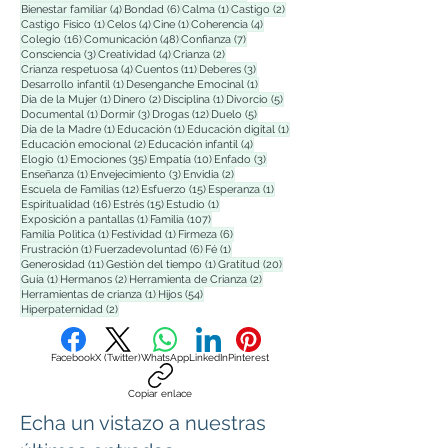
4 entradas
6 entradas
1 entrada
2 entradas
Bienestar familiar
(4)
Bondad
(6)
Calma
(1)
Castigo
(2)
1 entrada
4 entradas
1 entrada
4 entradas
Castigo Físico
(1)
Celos
(4)
Cine
(1)
Coherencia
(4)
16 entradas
48 entradas
7 entradas
Colegio
(16)
Comunicación
(48)
Confianza
(7)
3 entradas
4 entradas
2 entradas
Consciencia
(3)
Creatividad
(4)
Crianza
(2)
4 entradas
11 entradas
3 entradas
Crianza respetuosa
(4)
Cuentos
(11)
Deberes
(3)
1 entrada
1 entrada
Desarrollo infantil
(1)
Desenganche Emocinal
(1)
1 entrada
2 entradas
1 entrada
5 entradas
Dia de la Mujer
(1)
Dinero
(2)
Disciplina
(1)
Divorcio
(5)
1 entrada
3 entradas
12 entradas
5 entradas
Documental
(1)
Dormir
(3)
Drogas
(12)
Duelo
(5)
1 entrada
1 entrada
1 entrada
Día de la Madre
(1)
Educación
(1)
Educación digital
(1)
2 entradas
4 entradas
Educación emocional
(2)
Educación infantil
(4)
1 entrada
35 entradas
10 entradas
3 entradas
Elogio
(1)
Emociones
(35)
Empatía
(10)
Enfado
(3)
1 entrada
3 entradas
2 entradas
Enseñanza
(1)
Envejecimiento
(3)
Envidia
(2)
12 entradas
15 entradas
1 entrada
Escuela de Familias
(12)
Esfuerzo
(15)
Esperanza
(1)
16 entradas
15 entradas
1 entrada
Espiritualidad
(16)
Estrés
(15)
Estudio
(1)
1 entrada
107 entradas
Exposición a pantallas
(1)
Familia
(107)
1 entrada
1 entrada
6 entradas
Familia Polìtica
(1)
Festividad
(1)
Firmeza
(6)
1 entrada
6 entradas
1 entrada
Frustración
(1)
Fuerzadevoluntad
(6)
Fé
(1)
11 entradas
1 entrada
20 entradas
Generosidad
(11)
Gestión del tiempo
(1)
Gratitud
(20)
1 entrada
2 entradas
2 entradas
Guía
(1)
Hermanos
(2)
Herramienta de Crianza
(2)
1 entrada
54 entradas
Herramientas de crianza
(1)
Hijos
(54)
2 entradas
Hiperpaternidad
(2)
Facebook
X (Twitter)
WhatsApp
LinkedIn
Pinterest
Copiar enlace
Echa un vistazo a nuestras