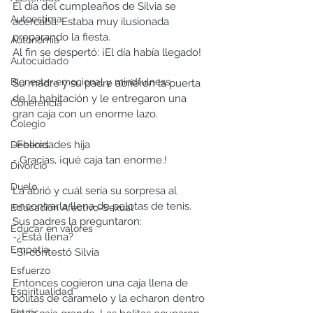
El día del cumpleaños de Silvia se 
Autoestima
acercaba. Estaba muy ilusionada 
preparando la fiesta.
Autonomía
Al fin se despertó: ¡El día había llegado!
Autocuidado
Bienestar emocional y mindfulness
Su madre y su padre abrieron la puerta 
de la habitación y le entregaron una 
Coherencia
gran caja con un enorme lazo.
Colegio
-Felicidades hija
Deberes
- Gracias, ¡qué caja tan enorme.!
Divorcio
Duelo
La abrió y cuál sería su sorpresa al 
encontrarla llena de pelotas de tenis. 
Educación Afectivo-Sexual
Sus padres la preguntaron: 
Educar en valores
-¿Está llena?
Empatía
-Sí-contestó Silvia
Esfuerzo
Entonces cogieron una caja llena de 
Espiritualidad
bolitas de caramelo y la echaron dentro 
Estrés