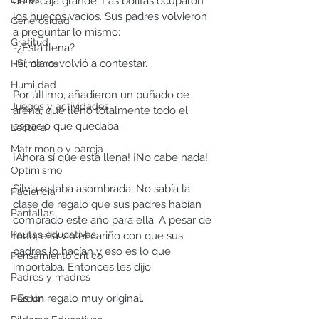
de la caja grande. Las bolitas ocuparon 
los huecos vacíos. Sus padres volvieron 
Generosidad
a preguntar lo mismo:
Gratitud
-¿Está llena?
-Sí, claro-volvió a contestar.
Hermanos
Humildad
Por último, añadieron un puñado de 
Juegos y actividades
arena, que llenó totalmente todo el 
espacio que quedaba.
Lectura
Matrimonio y pareja
¡Ahora sí que está llena! ¡No cabe nada!
Optimismo
Silvia estaba asombrada. No sabía la 
Paciencia
clase de regalo que sus padres habían 
Pantallas
comprado este año para ella. A pesar de 
Pautas educativas
todo, ella vio el cariño con que sus 
padres lo hacían y eso es lo que 
Pensamiento crítico
importaba. Entonces les dijo:
Padres y madres
-Es un regalo muy original.
Perdón