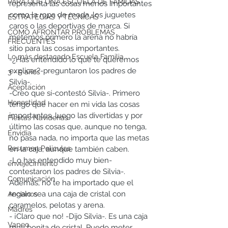
PARA QUÉ UNA ESCUELA DE FAMILIAS
representa las cosas menos importantes 
como la ropa de moda, los juguetes 
ESTRATEGIAS Y TÉCNICAS
caros o las deportivas de marca. Si 
CÓMO AFRONTAR PROBLEMAS
metemos primero la arena no habría 
FRECUENTES
sitio para las cosas importantes.
Lo más destacado Escuela Familia
-¿Has entendido lo que te queremos 
explicar?-preguntaron los padres de 
3 - 5 años
Silvia-.
Aceptación
-Creo que sí-contestó Silvia-. Primero 
Honestidad
tengo que hacer en mi vida las cosas 
importantes, luego las divertidas y por 
Fiestas Navideñas
último las cosas que, aunque no tenga, 
Envidia
no pasa nada, no importa que las metas 
Resumen Peliculas
en la caja, aunque también caben.
-Lo has entendido muy bien-
envejecimiento
contestaron los padres de Silvia-. 
Comunicación
Además, no te ha importado que el 
regalo sea una caja de cristal con 
Ancianos
caramelos, pelotas y arena.
Madres
- ¡Claro que no! -Dijo Silvia-. Es una caja 
Vapeo
muy bonita de cristal. Puedo meter 