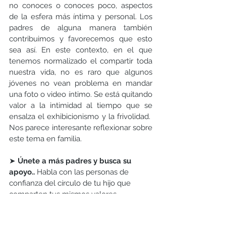
no conoces o conoces poco, aspectos 
de la esfera más íntima y personal. Los 
padres de alguna manera también 
contribuimos y favorecemos que esto 
sea así. En este contexto, en el que 
tenemos normalizado el compartir toda 
nuestra vida, no es raro que algunos 
jóvenes no vean problema en mandar 
una foto o video íntimo. Se está quitando 
valor a la intimidad al tiempo que se 
ensalza el exhibicionismo y la frivolidad.
Nos parece interesante reflexionar sobre 
este tema en familia.
➤
 Únete a más padres y busca su 
apoyo.. 
Habla con las personas de 
confianza del círculo de tu hijo que 
comp
arten
 tus mismos valores. 
Intercambia la información que tengas y 
DENUNCIA los casos que conozcas sin 