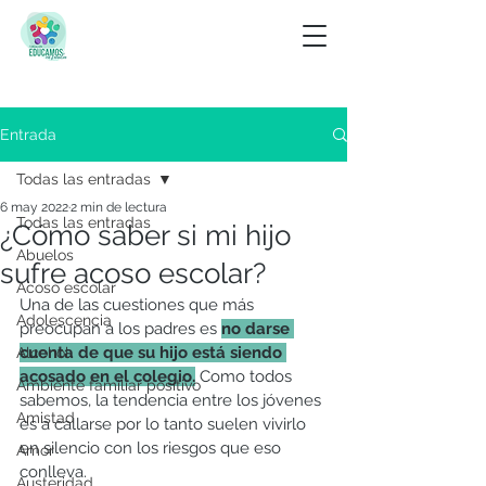
Entrada
Todas las entradas
6 may 2022
2 min de lectura
Todas las entradas
¿Cómo saber si mi hijo
Abuelos
sufre acoso escolar?
Acoso escolar
Una de las cuestiones que más 
Adolescencia
preocupan a los padres es 
no darse 
cuenta de que su hijo está siendo 
Alcohol
acosado en el colegio.
 Como todos 
Ambiente familiar positivo
sabemos, la tendencia entre los jóvenes 
Amistad
es a callarse por lo tanto suelen vivirlo 
en silencio con los riesgos que eso 
Amor
conlleva. 
Austeridad