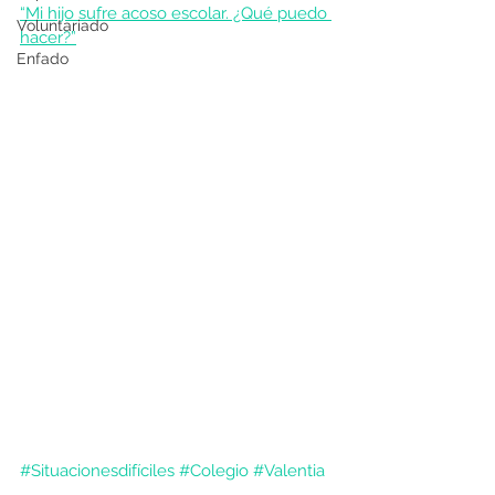
“Mi hijo sufre acoso escolar. ¿Qué puedo 
Voluntariado
hacer?”
Enfado
#Situacionesdifíciles
#Colegio
#Valentia