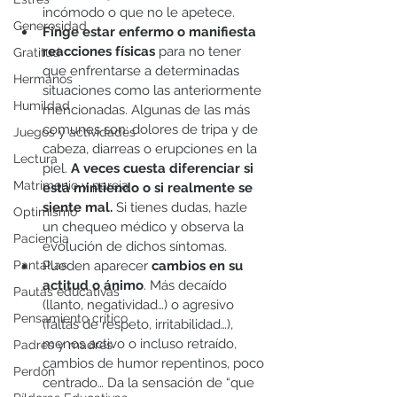
incómodo o que no le apetece. 
Generosidad
Finge estar enfermo o manifiesta 
reacciones físicas
 para no tener 
Gratitud
que enfrentarse a determinadas 
Hermanos
situaciones como las anteriormente 
Humildad
mencionadas. Algunas de las más 
comunes son: dolores de tripa y de 
Juegos y actividades
cabeza, diarreas o erupciones en la 
Lectura
piel. 
A veces cuesta diferenciar si 
Matrimonio y pareja
está mintiendo o si realmente se 
siente mal.
 Si tienes dudas, hazle 
Optimismo
un chequeo médico y observa la 
Paciencia
evolución de dichos síntomas. 
Pantallas
Pueden aparecer 
cambios en su 
actitud o ánimo
. Más decaído 
Pautas educativas
(llanto, negatividad…) o agresivo 
Pensamiento crítico
(faltas de respeto, irritabilidad…), 
menos activo o incluso retraído, 
Padres y madres
cambios de humor repentinos, poco 
Perdón
centrado… Da la sensación de “que 