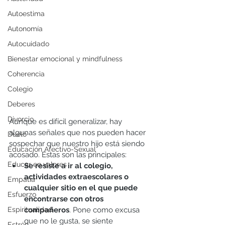
Autoestima
Autonomía
Autocuidado
Bienestar emocional y mindfulness
Coherencia
Colegio
Deberes
Divorcio
Aunque es difícil generalizar, hay 
algunas señales que nos pueden hacer 
Duelo
sospechar que nuestro hijo está siendo 
Educación Afectivo-Sexual
acosado. Estas son las principales: 
Educar en valores
Se resiste a ir al colegio, 
actividades extraescolares o 
Empatía
cualquier sitio en el que puede 
Esfuerzo
encontrarse con otros 
Espiritualidad
compañeros
. Pone como excusa 
que no le gusta, se siente 
Estrés