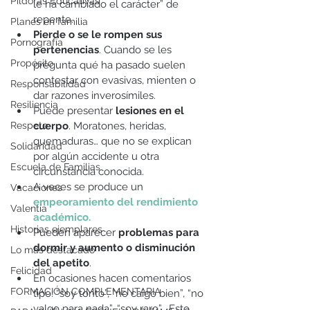
Píldoras Educativas
le ha cambiado el carácter” de 
repente.
Planes en familia
Pierde o se le rompen sus 
Pornografía
pertenencias
. Cuando se les 
Propósito
pregunta qué ha pasado suelen 
contestar con evasivas, mienten o 
Responsabilidad
dar razones inverosímiles. 
Resiliencia
Puede presentar
 lesiones en el 
Respeto
cuerpo
. Moratones, heridas, 
quemaduras… que no se explican 
Solidaridad
por algún accidente u otra 
Escuela de Familias
circunstancia conocida.
A veces se produce un
Vacaciones
empeoramiento del rendimiento 
Valentía
académico. 
Historias ejemplares
Pueden aparecer
 problemas para 
dormir y aumento o disminución 
Lo más destacado
del apetito
.
Felicidad
En ocasiones hacen comentarios 
FORMACIÓN COMPLEMENTARIA
tipo: “soy tonto”, “no caigo bien”, “no 
valgo para nada”, “soy raro”… Esto 