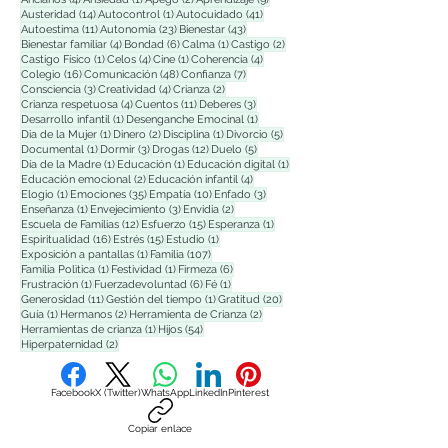
14 entradas
1 entrada
41 entradas
Austeridad
(14)
Autocontrol
(1)
Autocuidado
(41)
11 entradas
23 entradas
43 entradas
Autoestima
(11)
Autonomía
(23)
Bienestar
(43)
4 entradas
6 entradas
1 entrada
2 entradas
Bienestar familiar
(4)
Bondad
(6)
Calma
(1)
Castigo
(2)
1 entrada
4 entradas
1 entrada
4 entradas
Castigo Físico
(1)
Celos
(4)
Cine
(1)
Coherencia
(4)
16 entradas
48 entradas
7 entradas
Colegio
(16)
Comunicación
(48)
Confianza
(7)
3 entradas
4 entradas
2 entradas
Consciencia
(3)
Creatividad
(4)
Crianza
(2)
4 entradas
11 entradas
3 entradas
Crianza respetuosa
(4)
Cuentos
(11)
Deberes
(3)
1 entrada
1 entrada
Desarrollo infantil
(1)
Desenganche Emocinal
(1)
1 entrada
2 entradas
1 entrada
5 entradas
Dia de la Mujer
(1)
Dinero
(2)
Disciplina
(1)
Divorcio
(5)
1 entrada
3 entradas
12 entradas
5 entradas
Documental
(1)
Dormir
(3)
Drogas
(12)
Duelo
(5)
1 entrada
1 entrada
1 entrada
Día de la Madre
(1)
Educación
(1)
Educación digital
(1)
2 entradas
4 entradas
Educación emocional
(2)
Educación infantil
(4)
1 entrada
35 entradas
10 entradas
3 entradas
Elogio
(1)
Emociones
(35)
Empatía
(10)
Enfado
(3)
1 entrada
3 entradas
2 entradas
Enseñanza
(1)
Envejecimiento
(3)
Envidia
(2)
12 entradas
15 entradas
1 entrada
Escuela de Familias
(12)
Esfuerzo
(15)
Esperanza
(1)
16 entradas
15 entradas
1 entrada
Espiritualidad
(16)
Estrés
(15)
Estudio
(1)
1 entrada
107 entradas
Exposición a pantallas
(1)
Familia
(107)
1 entrada
1 entrada
6 entradas
Familia Polìtica
(1)
Festividad
(1)
Firmeza
(6)
1 entrada
6 entradas
1 entrada
Frustración
(1)
Fuerzadevoluntad
(6)
Fé
(1)
11 entradas
1 entrada
20 entradas
Generosidad
(11)
Gestión del tiempo
(1)
Gratitud
(20)
1 entrada
2 entradas
2 entradas
Guía
(1)
Hermanos
(2)
Herramienta de Crianza
(2)
1 entrada
54 entradas
Herramientas de crianza
(1)
Hijos
(54)
2 entradas
Hiperpaternidad
(2)
Facebook
X (Twitter)
WhatsApp
LinkedIn
Pinterest
Copiar enlace