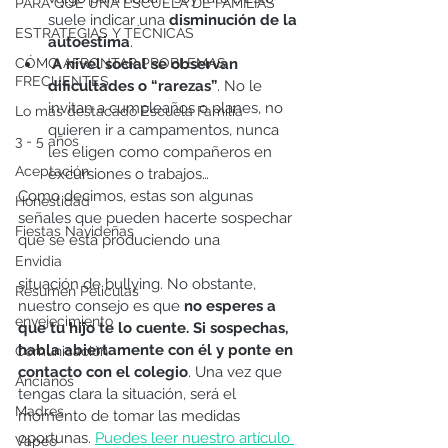
PARA QUÉ UNA ESCUELA DE FAMILIAS
suele indicar una 
disminución de la 
ESTRATEGIAS Y TÉCNICAS
autoestima
.
CÓMO AFRONTAR PROBLEMAS
A nivel social se observan 
FRECUENTES
dificultades o “rarezas”
. No le 
invitan a cumpleaños o planes, no 
Lo más destacado Escuela Familia
quieren ir a campamentos, nunca 
3 - 5 años
les eligen como compañeros en 
Aceptación
excursiones o trabajos… 
Como decimos, estas son algunas 
Honestidad
señales que pueden hacerte sospechar 
Fiestas Navideñas
que se está produciendo una 
Envidia
situación de bullying. No obstante, 
Resumen Peliculas
nuestro consejo es que 
no esperes a 
envejecimiento
que tu hijo te lo cuente. Si sospechas, 
habla abiertamente con él y ponte en 
Comunicación
contacto con el colegio
. Una vez que 
Ancianos
tengas clara la situación, será el 
Madres
momento de tomar las medidas 
oportunas. 
Puedes leer nuestro artículo 
Vapeo