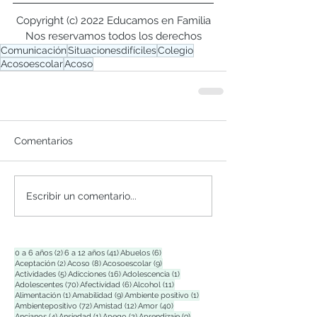
Copyright (c) 2022 Educamos en Familia
Nos reservamos todos los derechos
Comunicación
Situacionesdifíciles
Colegio
Acosoescolar
Acoso
Comentarios
Escribir un comentario...
2 entradas
41 entradas
6 entradas
0 a 6 años
(2)
6 a 12 años
(41)
Abuelos
(6)
2 entradas
8 entradas
9 entradas
Aceptación
(2)
Acoso
(8)
Acosoescolar
(9)
5 entradas
16 entradas
1 entrada
Actividades
(5)
Adicciones
(16)
Adolescencia
(1)
70 entradas
6 entradas
11 entradas
Adolescentes
(70)
Afectividad
(6)
Alcohol
(11)
1 entrada
9 entradas
1 entrada
Alimentación
(1)
Amabilidad
(9)
Ambiente positivo
(1)
72 entradas
12 entradas
40 entradas
Ambientepositivo
(72)
Amistad
(12)
Amor
(40)
4 entradas
1 entrada
2 entradas
9 entradas
Ancianos
(4)
Ansiedad
(1)
Apego
(2)
Aprendizaje
(9)