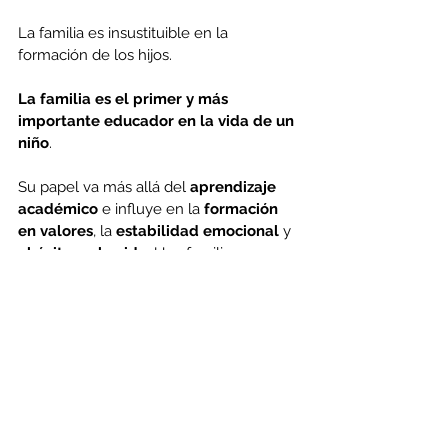
La familia es insustituible en la 
formación de los hijos.
La familia es el primer y más 
importante educador en la vida de un 
niño
.
Su papel va más allá del 
aprendizaje 
académico
 e influye en la 
formación 
en valores
, la 
estabilidad emocional 
y 
el éxito en la vida
. Una familia 
comprometida con la educación de sus 
hijos les proporciona herramientas para 
afrontar los desafíos con confianza, 
desarrollarse plenamente y convertirse 
en adultos responsables y felices.
Cuando en el hogar hay amor, límites y 
tiempo compartido, se forja el cimiento 