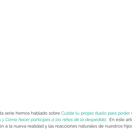
Hermanos
Humildad
Juegos y actividades
Lectura
esta serie hemos hablado sobre 
Cuidar tu propio duelo para poder 
 
y 
Cómo hacer partícipes a los niños de la despedida
. 
 En éste art
 a la nueva realidad y las reacciones naturales de nuestros hijos