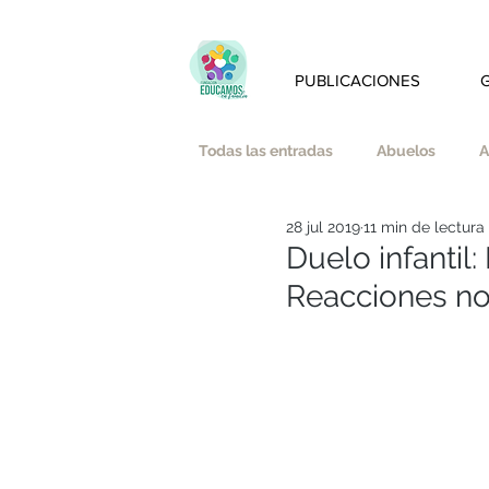
PUBLICACIONES
Todas las entradas
Abuelos
A
28 jul 2019
11 min de lectura
Amistad
Amor
Austeri
Duelo infantil
Reacciones no
Bienestar emocional y mindfulnes
Educación Afectivo-Sexual
E