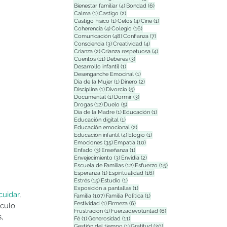
4 entradas
6 entradas
Bienestar familiar
(4)
Bondad
(6)
1 entrada
2 entradas
Calma
(1)
Castigo
(2)
1 entrada
4 entradas
1 entrada
Castigo Físico
(1)
Celos
(4)
Cine
(1)
4 entradas
16 entradas
Coherencia
(4)
Colegio
(16)
48 entradas
7 entradas
Comunicación
(48)
Confianza
(7)
3 entradas
4 entradas
Consciencia
(3)
Creatividad
(4)
2 entradas
4 entradas
Crianza
(2)
Crianza respetuosa
(4)
11 entradas
3 entradas
Cuentos
(11)
Deberes
(3)
1 entrada
Desarrollo infantil
(1)
1 entrada
Desenganche Emocinal
(1)
1 entrada
2 entradas
Dia de la Mujer
(1)
Dinero
(2)
1 entrada
5 entradas
Disciplina
(1)
Divorcio
(5)
1 entrada
3 entradas
Documental
(1)
Dormir
(3)
12 entradas
5 entradas
Drogas
(12)
Duelo
(5)
1 entrada
1 entrada
Día de la Madre
(1)
Educación
(1)
1 entrada
Educación digital
(1)
2 entradas
Educación emocional
(2)
4 entradas
1 entrada
Educación infantil
(4)
Elogio
(1)
35 entradas
10 entradas
Emociones
(35)
Empatía
(10)
3 entradas
1 entrada
Enfado
(3)
Enseñanza
(1)
3 entradas
2 entradas
Envejecimiento
(3)
Envidia
(2)
12 entradas
15 entradas
Escuela de Familias
(12)
Esfuerzo
(15)
1 entrada
16 entradas
Esperanza
(1)
Espiritualidad
(16)
15 entradas
1 entrada
Estrés
(15)
Estudio
(1)
1 entrada
Exposición a pantallas
(1)
cuidar
, 
107 entradas
1 entrada
Familia
(107)
Familia Polìtica
(1)
1 entrada
6 entradas
Festividad
(1)
Firmeza
(6)
ículo 
1 entrada
6 entradas
Frustración
(1)
Fuerzadevoluntad
(6)
, 
1 entrada
11 entradas
Fé
(1)
Generosidad
(11)
1 entrada
20 entradas
Gestión del tiempo
(1)
Gratitud
(20)