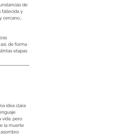
unstancias de 
fallecida y 
y cercano… 
ras 
 así, de forma 
tintas etapas 
a idea clara 
lenguaje 
 vida, pero 
e la muerte 
y asombro 