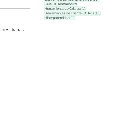
1 entrada
2 entradas
Guía
(1)
Hermanos
(2)
2 entradas
Herramienta de Crianza
(2)
1 entrada
54 entradas
Herramientas de crianza
(1)
Hijos
(54)
2 entradas
Hiperpaternidad
(2)
nes diarias, 