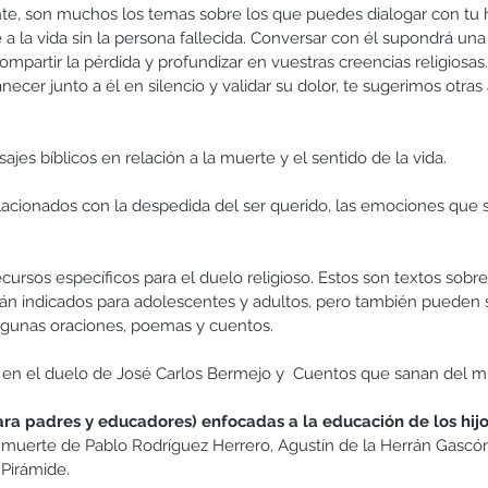
te, son muchos los temas sobre los que puedes dialogar con tu hi
 a la vida sin la persona fallecida. Conversar con él supondrá un
ompartir la pérdida y profundizar en vuestras creencias religiosa
ecer junto a él en silencio y validar su dolor, te sugerimos otras 
jes bíblicos en relación a la muerte y el sentido de la vida.  
acionados con la despedida del ser querido, las emociones que s
ursos específicos para el duelo religioso. Estos son textos sobre
án indicados para adolescentes y adultos, pero también pueden se
lgunas oraciones, poemas y cuentos.
r en el duelo de José Carlos Bermejo y  Cuentos que sanan del mi
ra padres y educadores) enfocadas a la educación de los hijo
a muerte de Pablo Rodríguez Herrero, Agustín de la Herrán Gascó
Pirámide. 