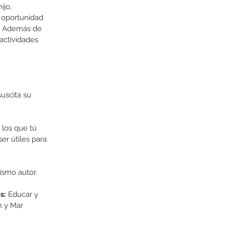
jo, 
a oportunidad 
s. Además de 
actividades 
uscita su 
 los que tú 
r útiles para 
smo autor.  
s:
 Educar y 
n y Mar 