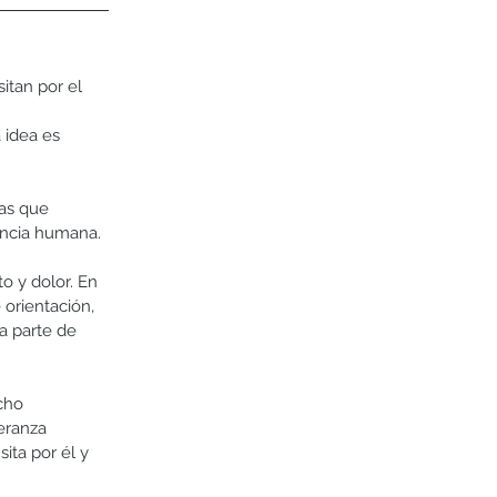
itan por el 
 
 idea es 
las que 
tencia humana. 
 y dolor. En 
 orientación, 
a parte de 
cho 
eranza 
ita por él y 