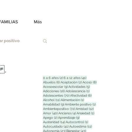
FAMILIAS
Más
r positivo
 .
2 entradas
41 entradas
0 a 6 años
(2)
6 a 12 años
(41)
6 entradas
2 entradas
8 entradas
Abuelos
(6)
Aceptación
(2)
Acoso
(8)
9 entradas
5 entradas
Acosoescolar
(9)
Actividades
(5)
Duelo
16 entradas
1 entrada
Adicciones
(16)
Adolescencia
(1)
70 entradas
6 entradas
Adolescentes
(70)
Afectividad
(6)
11 entradas
1 entrada
Alcohol
(11)
Alimentación
(1)
9 entradas
1 entrada
Amabilidad
(9)
Ambiente positivo
(1)
72 entradas
12 entradas
Ambientepositivo
(72)
Amistad
(12)
Estrés
40 entradas
4 entradas
1 entrada
Amor
(40)
Ancianos
(4)
Ansiedad
(1)
2 entradas
9 entradas
Apego
(2)
Aprendizaje
(9)
14 entradas
1 entrada
Austeridad
(14)
Autocontrol
(1)
41 entradas
11 entradas
Autocuidado
(41)
Autoestima
(11)
23 entradas
43 entradas
Autonomía
(23)
Bienestar
(43)