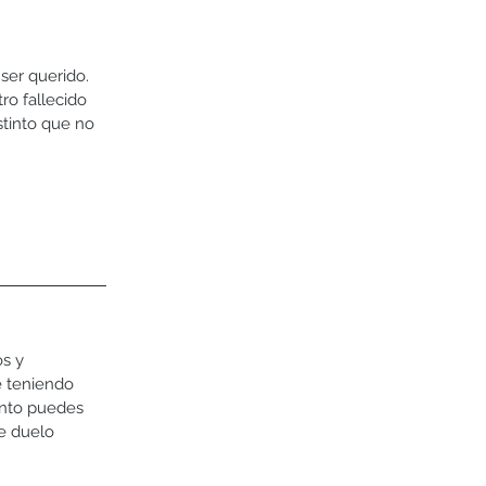
ser querido.  
ro fallecido 
stinto que no 
s y 
é teniendo 
ento puedes 
e duelo 