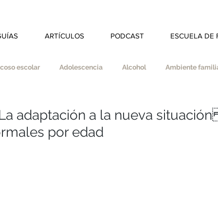
GUÍAS
ARTÍCULOS
PODCAST
ESCUELA DE 
coso escolar
Adolescencia
Alcohol
Ambiente familia
dad
Autoestima
Autonomía
Autocuidado
: La adaptación a la nueva situación
rmales por edad
s
Coherencia
Colegio
Deberes
Divorcio
ducar en valores
Empatía
Esfuerzo
Espiritualidad