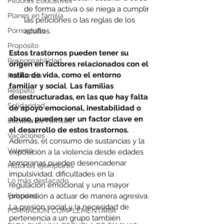
Píldoras Educativas
de forma activa o se niega a cumplir 
Planes en familia
las peticiones o las reglas de los 
adultos. 
Pornografía
Propósito
Estos trastornos pueden tener su 
Responsabilidad
origen en factores relacionados con el 
estilo de vida, como el entorno 
Resiliencia
familiar y social
. 
Las familias 
Respeto
desestructuradas, en las que hay falta 
Solidaridad
de apoyo emocional, inestabilidad o 
abuso, pueden ser un factor clave en 
Escuela de Familias
el desarrollo de estos trastornos. 
Vacaciones
Además, el consumo de sustancias y la 
Valentía
exposición a la violencia desde edades 
tempranas pueden desencadenar 
Historias ejemplares
impulsividad, dificultades en la 
Lo más destacado
regulación emocional y una mayor 
propensión a actuar de manera agresiva. 
Felicidad
La presión social y la necesidad de 
FORMACIÓN COMPLEMENTARIA
pertenencia a un grupo también 