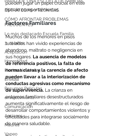
PARA QUÉ UNA ESCUELA DE FAMILIAS
pueden jugar un papel crucial en este 
tipo de comportamientos.
ESTRATEGIAS Y TÉCNICAS
CÓMO AFRONTAR PROBLEMAS
Factores Familiares
FRECUENTES
Lo más destacado Escuela Familia
Muchos de los menores en pisos 
3 - 5 años
tutelados han vivido experiencias de 
abandono, maltrato o negligencia en 
Aceptación
sus hogares. 
La ausencia de modelos 
Honestidad
de referencia positivos, la falta de 
normas claras y la carencia de afecto 
Fiestas Navideñas
pueden llevar a la interiorización de 
Envidia
conductas agresivas como mecanismo 
Resumen Peliculas
de supervivencia.
 La crianza en 
entornos familiares desestructurados 
envejecimiento
aumenta significativamente el riesgo de 
Comunicación
desarrollar comportamientos violentos y 
Ancianos
dificultades para integrarse socialmente 
de manera saludable.
Madres
Vapeo