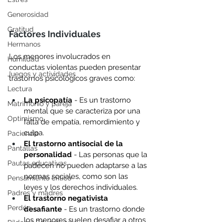
Generosidad
Gratitud
Factores Individuales
Hermanos
Los menores involucrados en 
Humildad
conductas violentas pueden presentar 
Juegos y actividades
trastornos psicológicos graves como:
Lectura
La psicopatía
 - Es un trastorno 
Matrimonio y pareja
mental que se caracteriza por una 
Optimismo
falta de empatía, remordimiento y 
culpa.
Paciencia
El trastorno antisocial de la 
Pantallas
personalidad
 - Las personas que la 
Pautas educativas
padecen no pueden adaptarse a las 
normas sociales, como son las 
Pensamiento crítico
leyes y los derechos individuales. 
Padres y madres
El trastorno negativista 
Perdón
desafiante
 - Es un trastorno donde 
los menores suelen desafiar a otros 