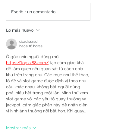
Escribir un comentario...
Lo más nuevo
dsad sdrsd
hace 16 horas
Ở góc nhìn người dùng mới, 
https://topxx88.com/
 tạo cảm giác khá 
dễ làm quen nếu quan sát từ cách chia 
khu trên trang chủ. Các mục như thể thao, 
lô đề và slot game được định vị theo nhu 
cầu khác nhau, không bắt người dùng 
phải hiểu hết trong một lần. Mình thử xem 
slot game với các yếu tố quay thưởng và 
jackpot, cảm giác phần này dễ nhận diện 
vì hình ảnh thường nổi bật hơn. Khi quay…
Mostrar más