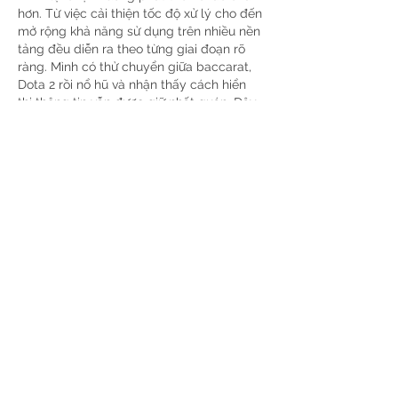
hơn. Từ việc cải thiện tốc độ xử lý cho đến 
mở rộng khả năng sử dụng trên nhiều nền 
tảng đều diễn ra theo từng giai đoạn rõ 
ràng. Mình có thử chuyển giữa baccarat, 
Dota 2 rồi nổ hũ và nhận thấy cách hiển 
thị thông tin vẫn được giữ nhất quán. Đây 
là…
Mostrar más
Me gusta
Reaccionar
dsad sdrsd
hace 6 días
Khi đánh giá khả năng điều hướng của 
sunwin
, tôi nhận thấy từng nhóm nội dung 
được bố trí theo cách tương đối khoa học. 
Người dùng có thể tiếp cận thể thao, 
casino trực tuyến, game bài, nổ hũ, bắn 
cá và xổ số từ những khu vực dễ nhận 