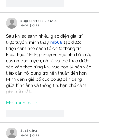
Me gusta
Reaccionar
blogcommentsieuviet
hace 4 días
Sau khi so sánh nhiều giao diện giải trí 
trực tuyến, mình thấy 
mb66
 tạo được 
thiện cảm nhờ cách tổ chức thông tin 
khoa học. Những chuyên mục như bắn cá, 
casino trực tuyến, nổ hũ và thể thao được 
sắp xếp theo từng khu vực hợp lý nên việc 
tiếp cận nội dung trở nên thuận tiện hơn. 
Mình đánh giá bố cục có sự cân bằng 
giữa hình ảnh và thông tin, hạn chế cảm 
giác rối mắt…
Mostrar más
Me gusta
Reaccionar
dsad sdrsd
hace 4 días