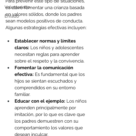
Para prevenir este tipo de situaciones, 
Voluntariado
es clave fomentar una crianza basada 
en valores sólidos, donde los padres 
Enfado
sean modelos positivos de conducta. 
Algunas estrategias efectivas incluyen:
Establecer normas y límites 
claros:
 Los niños y adolescentes 
necesitan reglas para aprender 
sobre el respeto y la convivencia.
Fomentar la comunicación 
efectiva:
 Es fundamental que los 
hijos se sientan escuchados y 
comprendidos en su entorno 
familiar.
Educar con el ejemplo:
 Los niños 
aprenden principalmente por 
imitación, por lo que es clave que 
los padres demuestren con su 
comportamiento los valores que 
desean inculcar.