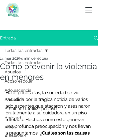
Entrada
Todas las entradas
14 mar 2025
4 min de lectura
Todas las entradas
Cómo prevenir la violencia
Abuelos
en menores
Acoso escolar
Adolescencia
Hace pocos días, la sociedad se vio 
sacudida por la trágica noticia de varios 
Alcohol
adolescentes que atacaron y asesinaron 
Ambiente familiar positivo
brutalmente a su cuidadora en un piso 
Amistad
tutelado. Hechos como este generan 
una profunda preocupación y nos llevan 
Amor
a preguntarnos: 
¿Cuáles son las causas 
Austeridad