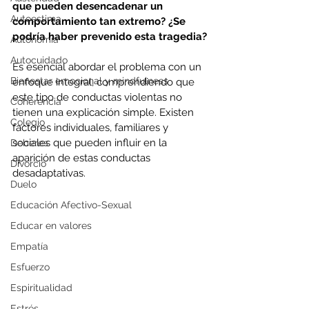
que pueden desencadenar un 
Autoestima
comportamiento tan extremo? ¿Se 
podría haber prevenido esta tragedia?
Autonomía
Autocuidado
Es esencial abordar el problema con un 
Bienestar emocional y mindfulness
enfoque integral, comprendiendo que 
este tipo de conductas violentas no 
Coherencia
tienen una explicación simple. Existen 
Colegio
factores individuales, familiares y 
sociales que pueden influir en la 
Deberes
aparición de estas conductas 
Divorcio
desadaptativas.
Duelo
Educación Afectivo-Sexual
Educar en valores
Empatía
Esfuerzo
Espiritualidad
Estrés