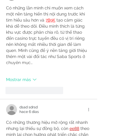
Có những lần mình chỉ muốn xem cách 
một nền tảng hiển thị nội dung trước khi 
tìm hiểu sâu hơn và 
789K
 tạo cảm giác 
khá dễ theo dõi. Điều mình thích là từng 
khu vực được phân chia rõ, từ thể thao 
đến casino trực tuyến đều có vị trí riêng 
nên không mất nhiều thời gian để làm 
quen. Mình cũng để ý nền tảng giới thiệu 
thêm một vài đối tác như Saba Sports ở 
chuyên mục…
Mostrar más
Me gusta
Reaccionar
dsad sdrsd
hace 6 días
Có những thương hiệu mở rộng rất nhanh 
nhưng lại thiếu sự đồng bộ, còn 
ee88
 theo 
mình lại chọn hướng phát triển chắc chắn 